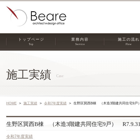
トップページ
業務内容
施工の流れ
Top
Service
Flow
施工実績
Case
HOME
施工実績
令和7年度実績
生野区巽西B棟 （木造3階建共同住宅9戸） 
生野区巽西B棟 （木造3階建共同住宅9戸） R7.9.3
令和7年度実績