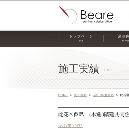
トップページ
業務
Top
Servi
施工実績
Case
HOME
施工実績
令和7年度実績
此花区
此花区酉島 (木造3階建共同住宅5
令和7年度実績