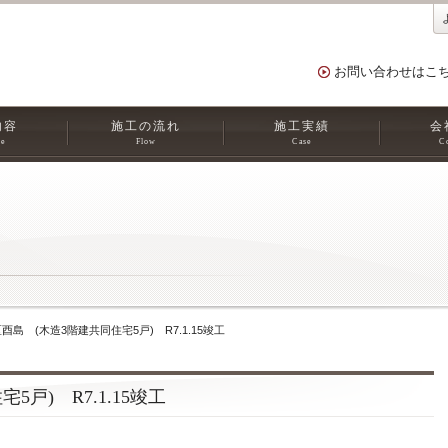
お問い合わせはこ
内容
施工の流れ
施工実績
会
ce
Flow
Case
C
酉島 (木造3階建共同住宅5戸) R7.1.15竣工
戸) R7.1.15竣工