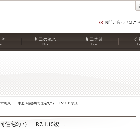
お問い合わせはこ
内容
施工の流れ
施工実績
会
ce
Flow
Case
C
木町東 （木造3階建共同住宅9戸） R7.1.15竣工
宅9戸） R7.1.15竣工