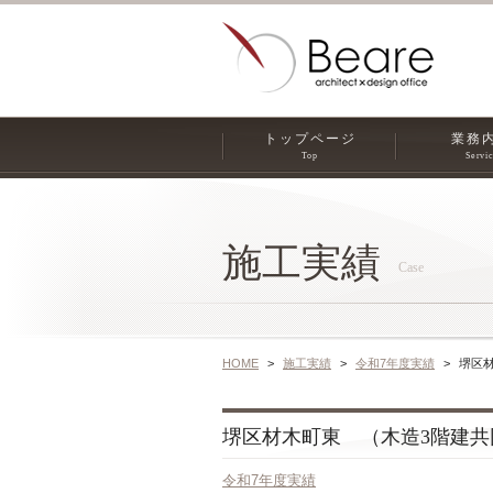
トップページ
業務
Top
Servi
施工実績
Case
HOME
施工実績
令和7年度実績
堺区材
堺区材木町東 （木造3階建共同住
令和7年度実績