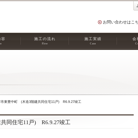
お問い合わせはこ
内容
施工の流れ
施工実績
会
ce
Flow
Case
C
市東豊中町 (木造3階建共同住宅11戸) R6.9.27竣工
住宅11戸) R6.9.27竣工