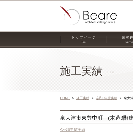
トップページ
業務
Top
Servi
施工実績
Case
HOME
施工実績
令和6年度実績
泉大津
泉大津市東豊中町 (木造3階建共同
令和6年度実績