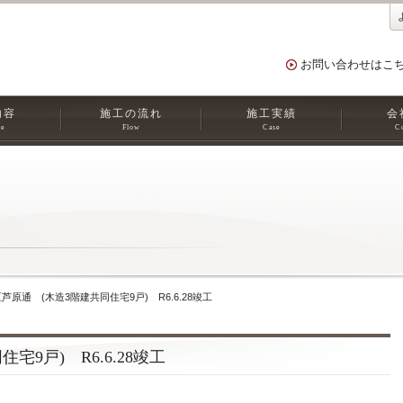
お問い合わせはこ
内容
施工の流れ
施工実績
会
ce
Flow
Case
C
芦原通 (木造3階建共同住宅9戸) R6.6.28竣工
9戸) R6.6.28竣工