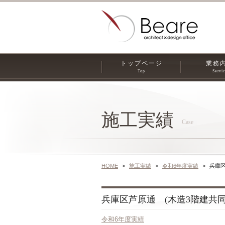
トップページ
業務
Top
Servi
施工実績
Case
HOME
施工実績
令和6年度実績
兵庫区
兵庫区芦原通 (木造3階建共同住宅
令和6年度実績