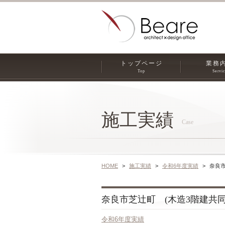
トップページ
業務
Top
Servi
施工実績
Case
HOME
施工実績
令和6年度実績
奈良市
奈良市芝辻町 (木造3階建共同住宅
令和6年度実績