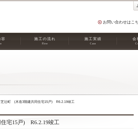
お問い合わせはこ
内容
施工の流れ
施工実績
会
ce
Flow
Case
C
芝辻町 (木造3階建共同住宅15戸) R6.2.19竣工
15戸) R6.2.19竣工