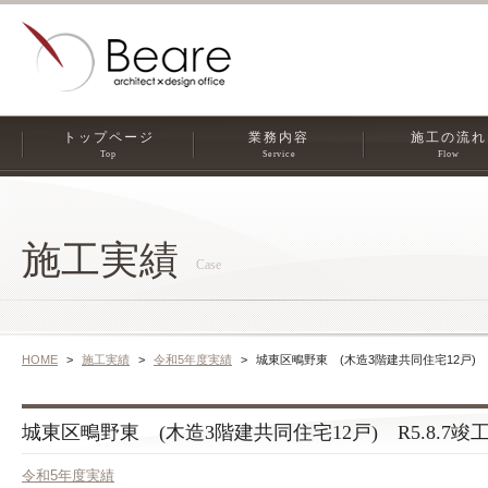
トップページ
業務内容
施工の流れ
Top
Service
Flow
施工実績
Case
HOME
施工実績
令和5年度実績
城東区鴫野東 (木造3階建共同住宅12戸) R
城東区鴫野東 (木造3階建共同住宅12戸) R5.8.7竣
令和5年度実績