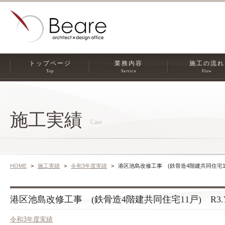
トップページ
業務内容
施工の流れ
Top
Service
Flow
施工実績
Case
HOME
施工実績
令和3年度実績
港区池島改修工事 (鉄骨造4階建共同住宅11戸
港区池島改修工事 (鉄骨造4階建共同住宅11戸) R3.7
令和3年度実績