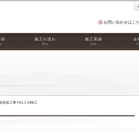
お問い合わせはこ
内容
施工の流れ
施工実績
会
ce
Flow
Case
C
改装工事 H31.3.10竣工