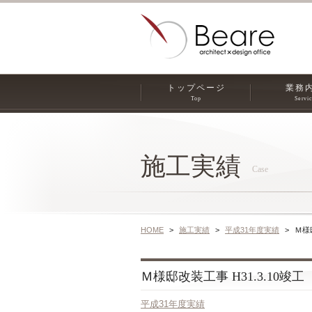
トップページ
業務
Top
Servi
施工実績
Case
HOME
施工実績
平成31年度実績
Ｍ様邸
Ｍ様邸改装工事 H31.3.10竣工
平成31年度実績