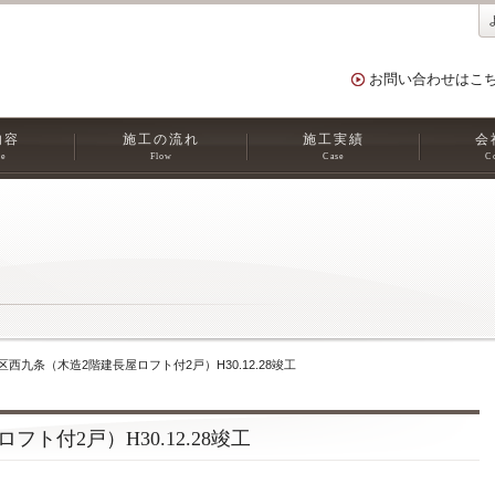
お問い合わせはこ
内容
施工の流れ
施工実績
会
ce
Flow
Case
C
区西九条（木造2階建長屋ロフト付2戸）H30.12.28竣工
ト付2戸）H30.12.28竣工