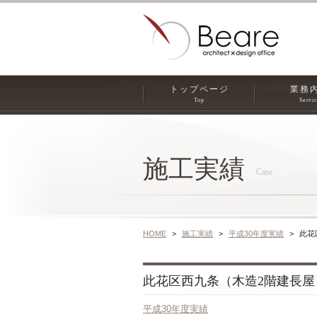
トップページ
業務
Top
Servi
施工実績
Case
HOME
施工実績
平成30年度実績
此花
此花区西九条（木造2階建長屋ロフ
平成30年度実績