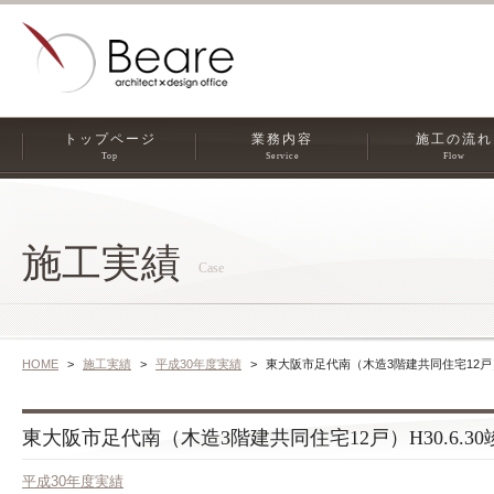
トップページ
業務内容
施工の流れ
Top
Service
Flow
施工実績
Case
HOME
施工実績
平成30年度実績
東大阪市足代南（木造3階建共同住宅12戸）H
東大阪市足代南（木造3階建共同住宅12戸）H30.6.30
平成30年度実績